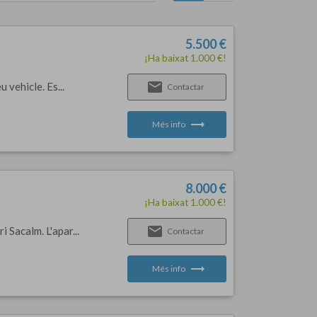
5.500 €
¡Ha baixat 1.000 €!
email
 vehicle. Es...
Contactar
trending_flat
Més info
8.000 €
¡Ha baixat 1.000 €!
email
 Sacalm. L'apar...
Contactar
trending_flat
Més info