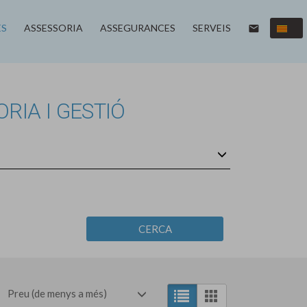
ES
ASSESSORIA
ASSEGURANCES
SERVEIS
email
RIA I GESTIÓ
CERCA
Preu (de menys a més)