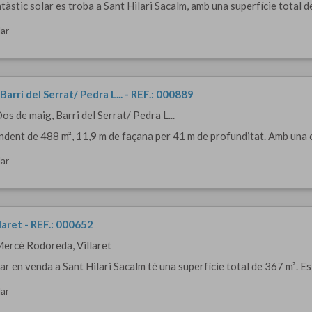
tàstic solar es troba a Sant Hilari Sacalm, amb una superfície total de
ar
Barri del Serrat/ Pedra L... - REF.: 000889
os de maig, Barri del Serrat/ Pedra L...
ndent de 488 m², 11,9 m de façana per 41 m de profunditat. Amb una 
ar
llaret - REF.: 000652
Mercè Rodoreda, Villaret
r en venda a Sant Hilari Sacalm té una superfície total de 367 m². Es t
ar