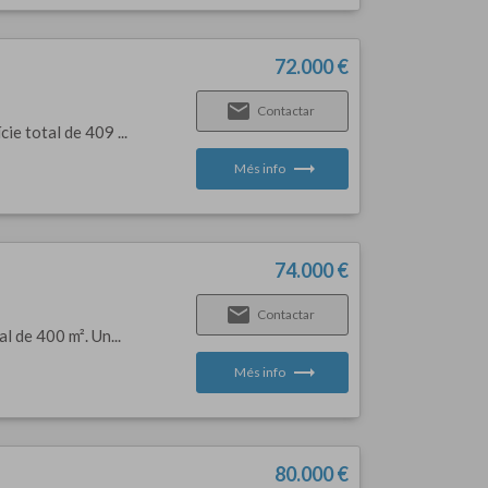
72.000 €
email
Contactar
ie total de 409 ...
trending_flat
Més info
74.000 €
email
Contactar
l de 400 m². Un...
trending_flat
Més info
80.000 €