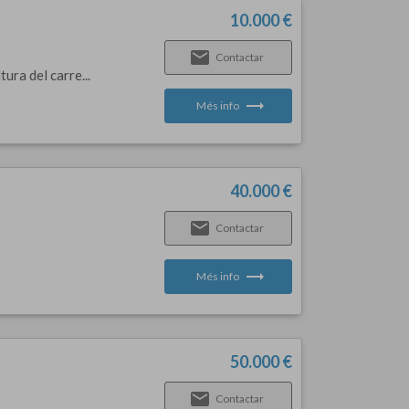
10.000 €
email
Contactar
ura del carre...
trending_flat
Més info
40.000 €
email
Contactar
trending_flat
Més info
50.000 €
email
Contactar