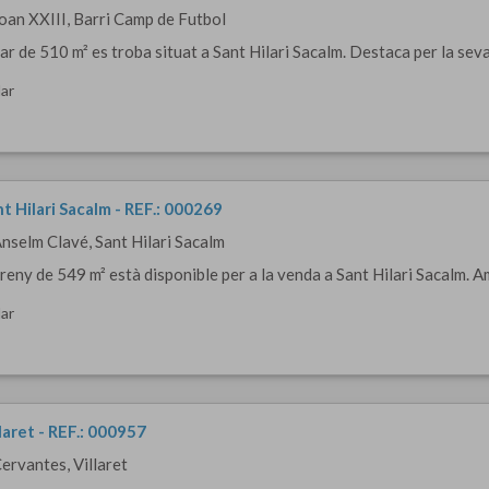
Joan XXIII, Barri Camp de Futbol
r de 510 m² es troba situat a Sant Hilari Sacalm. Destaca per la seva 
ar
nt Hilari Sacalm - REF.: 000269
Anselm Clavé, Sant Hilari Sacalm
reny de 549 m² està disponible per a la venda a Sant Hilari Sacalm. Am
ar
llaret - REF.: 000957
Cervantes, Villaret