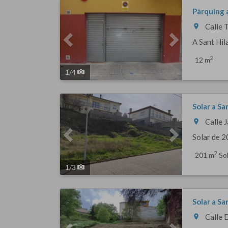
Previous
Next
Pàrquing a
Calle 
room
A Sant Hila
2
12 m
1
/
4
Previous
Next
Solar a Sa
Calle J
room
Solar de 2
2
201 m
Sol
1
/
3
Previous
Next
Solar a Sa
Calle 
room