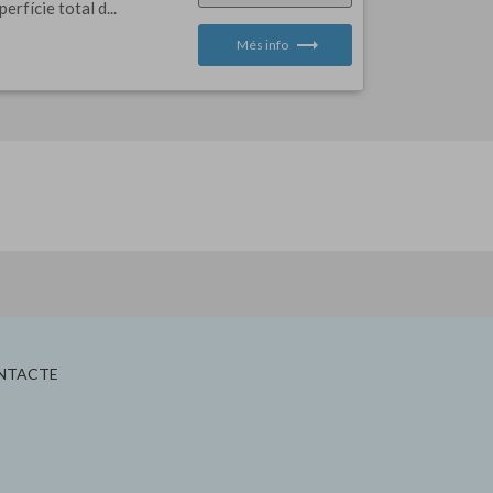
rfície total d...
trending_flat
Més info
NTACTE