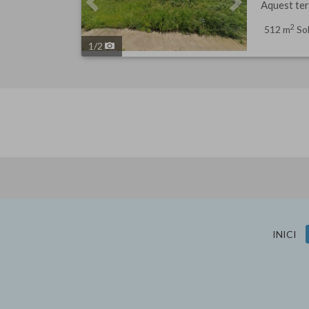
Aquest ter
2
512 m
Sol
1
/
2
INICI