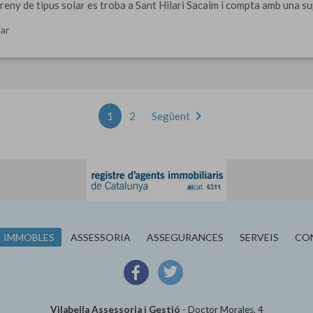
reny de tipus solar es troba a Sant Hilari Sacalm i compta amb una supe
ar
chevron_right
1
2
Següent
IMMOBLES
ASSESSORIA
ASSEGURANCES
SERVEIS
CO
Vilabella Assessoria i Gestió
-
Doctor Morales, 4