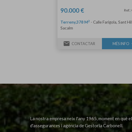
90.000 €
Ref.
2
Terreny,378 M
-
Calle Farigola, Sant Hil
Sacalm
email
tr
CONTACTAR
MÉS INFO
La nostra empresa neix l'any 1965, moment en què el 
d'assegurances i agència de Gestoria Carbonell.