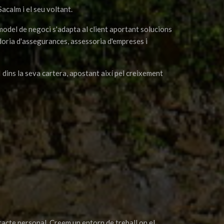
acalm i el seu voltant.
l model de negoci s'adapta al client aportant solucions
doria d'assegurances, assessoria d'empreses i
ns la seva cartera, apostant així pel creixement
tracte personal. Creem un entorn de treball on el