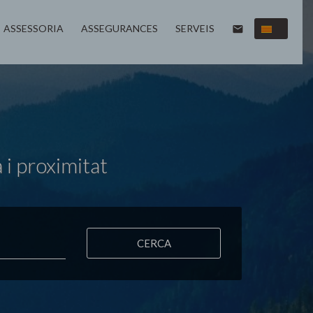
ASSESSORIA
ASSEGURANCES
SERVEIS
email
 i proximitat
CERCA