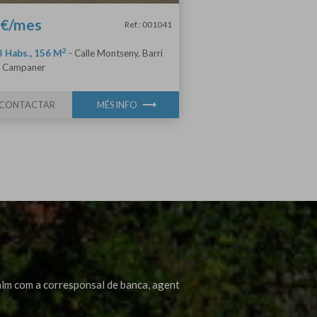
 €/mes
Ref.: 001041
2
3 Habs., 156 M
-
Calle Montseny, Barri
l Campaner
trending_flat
CONTACTAR
MÉS INFO
calm com a corresponsal de banca, agent