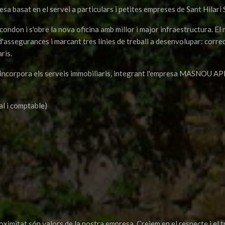
sa basat en el servei a particulars i petites empreses de Sant Hilari S
econdon i s'obre la nova oficina amb millor i major infraestructura. E
'assegurances i marcant tres línies de treball a desenvolupar: corre
ris.
rpora els serveis immobiliaris, integrant l'empresa MASNOU API di
al i comptable)
oximitat són valors de la nostra empresa. Creiem en el respecte i el 