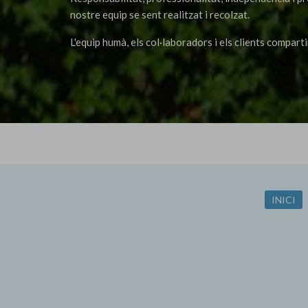
nostre equip se sent realitzat i recolzat.
L'equip humà, els col·laboradors i els clients compart
INICI