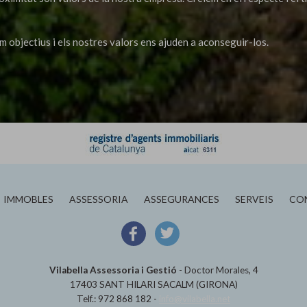
im objectius i els nostres valors ens ajuden a aconseguir-los.
IMMOBLES
ASSESSORIA
ASSEGURANCES
SERVEIS
CO
Vilabella Assessoria i Gestió
-
Doctor Morales, 4
17403 SANT HILARI SACALM (GIRONA)
Telf.: 972 868 182 -
info@vilabella.net