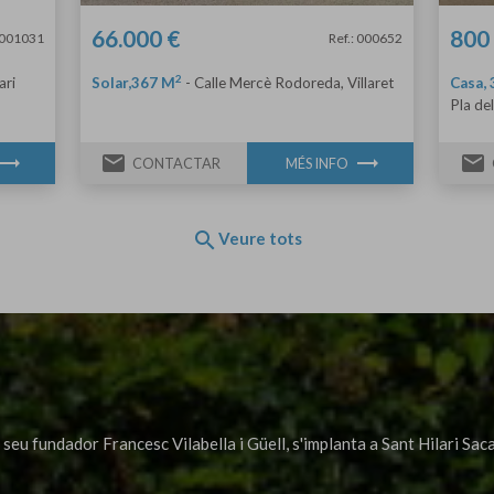
66.000 €
800
: 001031
Ref.: 000652
2
ari
Solar,367 M
-
Calle Mercè Rodoreda, Villaret
Casa, 
Pla de
ending_flat
email
trending_flat
email
CONTACTAR
MÉS INFO
search
Veure tots
seu fundador Francesc Vilabella i Güell, s'implanta a Sant Hilari Sa