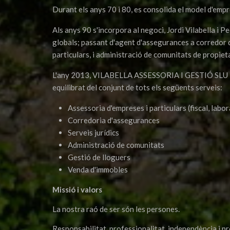
Durant els anys 70 i 80, es consolida el model d'empre
Als anys 90 s'incorpora al negoci, Jordi Vilabella i P
globals; passant d'agent d'assegurances a corredor d
particulars, i administració de comunitats de propieta
L'any 2013, VILABELLA ASSESSORIA I GESTIÓ SLU inco
equilibrat del conjunt de tots els següents serveis:
Assessoria d'empreses i particulars (fiscal, labor
Corredoria d'assegurances
Serveis jurídics
Administració de comunitats
Gestió de lloguers
Venda d'immobles
Missió i valors
La nostra raó de ser són les persones.
Responsabilitat, professionalitat, independència i pr