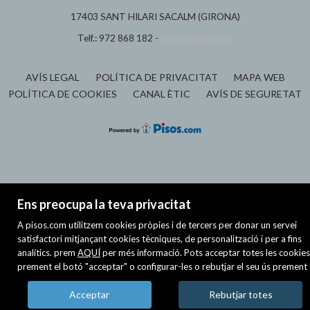
17403 SANT HILARI SACALM (GIRONA)
Telf.: 972 868 182 -
info@vilabella.net
AVÍS LEGAL
POLÍTICA DE PRIVACITAT
MAPA WEB
POLÍTICA DE COOKIES
CANAL ÈTIC
AVÍS DE SEGURETAT
Ens preocupa la teva privacitat
A pisos.com utilitzem cookies pròpies i de tercers per donar un servei
satisfactori mitjançant cookies tècniques, de personalització i per a fins
analítics. prem
AQUÍ
per més informació. Pots acceptar totes les cookies
prement el botó "acceptar" o configurar-les o rebutjar el seu ús prement
Acceptar
Rebutjar totes