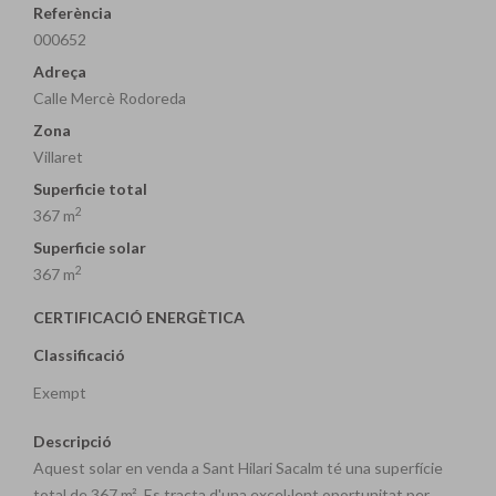
Referència
000652
Adreça
Calle Mercè Rodoreda
Zona
Villaret
Superficie total
2
367 m
Superficie solar
2
367 m
CERTIFICACIÓ ENERGÈTICA
Classificació
Exempt
Descripció
Aquest solar en venda a Sant Hilari Sacalm té una superfície
total de 367 m². Es tracta d'una excel·lent oportunitat per